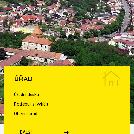
ÚŘAD
Úřední deska
Potřebuji si vyřídit
Obecní úřad
DALŠÍ