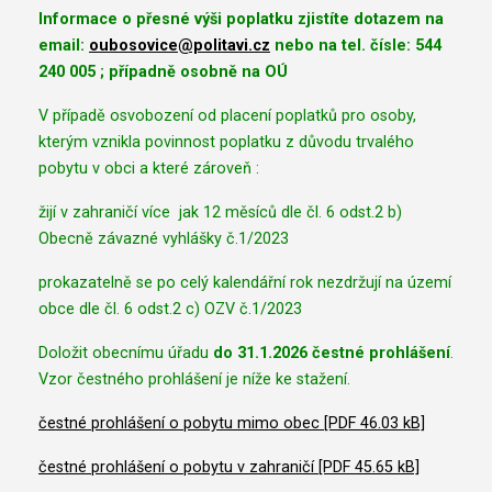
Informace o přesné výši poplatku zjistíte dotazem na
email:
oubosovice@politavi.cz
nebo na tel. čísle: 544
240 005 ; případně osobně na OÚ
V případě osvobození od placení poplatků pro osoby,
kterým vznikla povinnost poplatku z důvodu trvalého
pobytu v obci a které zároveň :
žijí v zahraničí více jak 12 měsíců dle čl. 6 odst.2 b)
Obecně závazné vyhlášky č.1/2023
prokazatelně se po celý kalendářní rok nezdržují na území
obce dle čl. 6 odst.2 c) OZV č.1/2023
Doložit obecnímu úřadu
do 31.1.2026 čestné prohlášení
.
Vzor čestného prohlášení je níže ke stažení.
čestné prohlášení o pobytu mimo obec [PDF 46.03 kB]
čestné prohlášení o pobytu v zahraničí [PDF 45.65 kB]