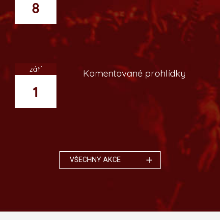
8
září
Komentované prohlídky
1
VŠECHNY AKCE