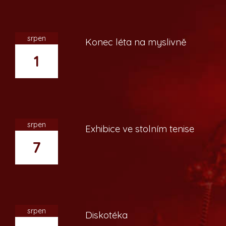
srpen
Konec léta na myslivně
1
srpen
Exhibice ve stolním tenise
7
srpen
Diskotéka