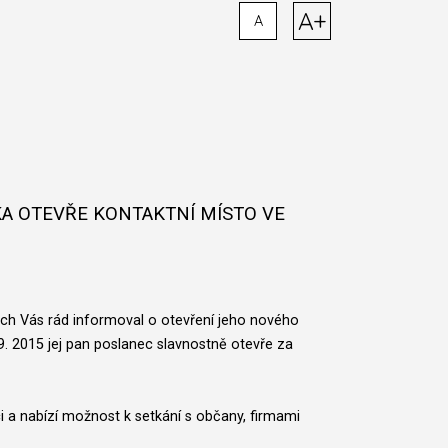
A+
A
KA OTEVŘE KONTAKTNÍ MÍSTO VE
ych Vás rád informoval o otevření jeho nového
9. 2015 jej pan poslanec slavnostně otevře za
ci a nabízí možnost k setkání s občany, firmami