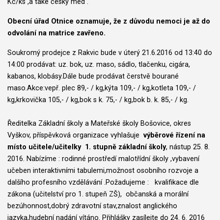
Kč/ks ,a také český med .
Obecní úřad Otnice oznamuje, že z důvodu nemoci je až do
odvolání na matrice zavřeno.
Soukromý prodejce z Rakvic bude v úterý 21.6.2016 od 13:40 do
14:00 prodávat: uz. bok, uz. maso, sádlo, tlačenku, cigára,
kabanos, klobásy.Dále bude prodávat čerstvě bourané
maso.Akce:vepř. plec 89,- / kg,kýta 109,- / kg,kotleta 109,- /
kg,krkovička 105,- / kg,bok s k. 75,- / kg,bok b. k. 85,- / kg.
Ředitelka Základní školy a Mateřské školy Bošovice, okres
Vyškov, příspěvková organizace vyhlašuje
výběrové řízení na
místo učitele/učitelky 1. stupně základní školy
, nástup 25. 8.
2016. Nabízíme : rodinné prostředí malotřídní školy ,vybavení
učeben interaktivními tabulemi,možnost osobního rozvoje a
dalšího profesního vzdělávání .Požadujeme : kvalifikace dle
zákona (učitelství pro 1. stupeň ZŠ), občanská a morální
bezúhonnost,dobrý zdravotní stav,znalost anglického
jazyka,hudební nadání vítáno. Přihlášky zasílejte do 24. 6. 2016