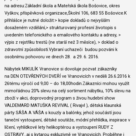
na adresu:Základní škola a Mateřská škola Bošovice, okres
Vyškov, příspěvková organizace,Školní 106, 683 55 Bošovice.K
přihlášce je nutné doložit:> kopie dokladů o nejvyšším
dosaženém vzdělání,> strukturovaný profesní životopis s
uvedením telefonického a emailového kontaktu a adresy, >
výpis z rejstříku trestů (ne starší než 3 měsíce), > doklad o
zdravotní způsobilosti.Vybraní uchazeči budou pozváni k
osobnímu pohovoru ve dnech 28. a 29. 6. 2016.
Nábytek MIKULÍK Vranovice si dovoluje pozvat zákazníky
na DEN OTEVŘENÝCH DVEŘÍ ve Vranovicích v neděli 26.6.2016 k
26tému výročí od 9,00 – do 18,00hodin.Zákazníci mohou využít
mimořádnou 20% slevu na celý sortiment nábytku, 10% slevu na
zboží v akci, doprovodný program s živou hudební show
VALDEMARD MATUŠKA REVIVAL ( Rivajvl ), dětská klaunská
párty SÁŠA A VÁŠA s kouzly a balónky, jehož součástí jsou
taneční vystoupení, dětské soutěže, módní přehlídka, inspirace v
líčení, vyhlídkové lety helikoptérou a vystoupení RUDY Z
OSTRAVY…aj s kytarou exkluzivně ve Vranovicích. Proběhne i