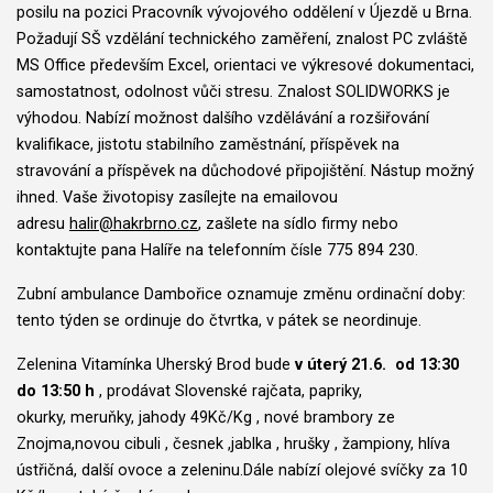
posilu na pozici Pracovník vývojového oddělení v Újezdě u Brna.
Požadují SŠ vzdělání technického zaměření, znalost PC zvláště
MS Office především Excel, orientaci ve výkresové dokumentaci,
samostatnost, odolnost vůči stresu. Znalost SOLIDWORKS je
výhodou. Nabízí možnost dalšího vzdělávání a rozšiřování
kvalifikace, jistotu stabilního zaměstnání, příspěvek na
stravování a příspěvek na důchodové připojištění. Nástup možný
ihned. Vaše životopisy zasílejte na emailovou
adresu
halir@hakrbrno.cz
, zašlete na sídlo firmy nebo
kontaktujte pana Halíře na telefonním čísle 775 894 230.
Zubní ambulance Dambořice oznamuje změnu ordinační doby:
tento týden se ordinuje do čtvrtka, v pátek se neordinuje.
Zelenina Vitamínka Uherský Brod bude
v úterý 21.6. od 13:30
do 13:50 h
, prodávat Slovenské rajčata, papriky,
okurky, meruňky, jahody 49Kč/Kg , nové brambory ze
Znojma,novou cibuli , česnek ,jablka , hrušky , žampiony, hlíva
ústřičná, další ovoce a zeleninu.Dále nabízí olejové svíčky za 10