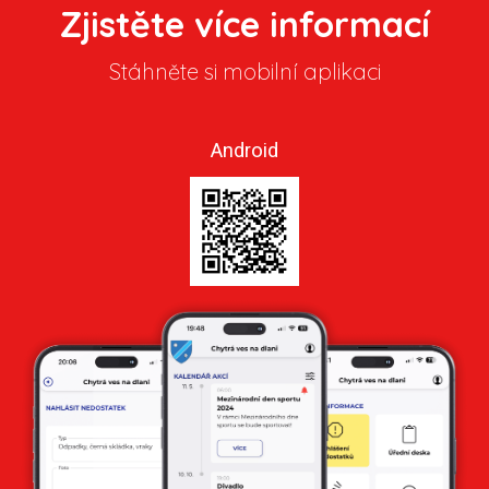
Zjistěte více informací
Stáhněte si mobilní aplikaci
Android