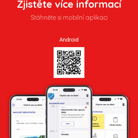
Zjistěte více informací
Stáhněte si mobilní aplikaci
Android