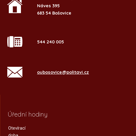
Náves 395
683 54 Bošovice
544 240 005
oubosovice@politavi.cz
Úřední hodiny
Otevírací
doba