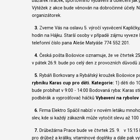
bazárek hraček, sportovního vybavení a oblečení jak pr
Výtěžek z akce bude věnován na dobročinné účely. Na
organizátorek.
3.
Zveme Vás na oslavu 5. výročí vysvěcení Kapličky,
hodin na Hájku. Starší osoby v případě zájmu vyveze 
telefonní číslo pana Aleše Matyáše 774 552 201.
4.
Česká pošta Bošovice oznamuje, že ve čtvrtek 25.
v pátek 26.9. bude po celý den z provozních důvodů
5.
Rybáři Borkovany a Rybářský kroužek Bošovice po
rybníku Karas cup pro děti.
Kategorie:
1) děti do 1
bude probíhat v 9:00 - 14:00 Bodovaná ryba
:
Karas st
podběrák a vyprošťovač háčků
Vybavení na rybolov 
6.
Firma Elektro Spáčil nabízí v novém letáku mnoho
slev, kde si každý zákazník může vytočit slevu až 100 %.
7.
Drůbežárna Prace bude ve čtvrtek 25. 9. v 15:15 
pro drůbež a králíky, vitamínové doplňky a dále pak vy