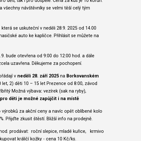
o děti, tak i pro dospělé. Cena za kus je 10 korun.
 všechny návštěvníky se velmi těší celý tým
 která se uskuteční v neděli 28.9. 2025 od 14.00
hasičské auto ke kapličce. Přihlásit se můžete na
9. bude otevřena od 9:00 do 12:00 hod. a dále
 zcela uzavřena. Děkujeme za pochopení.
řádají v
neděli 28. září 2025
na
Borkovanském
0 let, 2) děti 10 – 15 let Prezence od 8:00, závod
říbřitý Možná výbava
:
vezírek (sak na ryby),
pro děti je možné zapůjčit i na místě
 výrobků za akční ceny a navíc opět oblíbené kolo
 Přijďte zkusit štěstí. Bližší info na prodejně.
hod. prodávat: roční slepice, mladé kuřice, krmivo
kupovat králičí kožky - cena 10 Kč/ks.