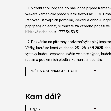
8.
Vážení spoluobčané do naší obce přijede Kameni
veškeré kamenické práce s letní slevou až 30 %. Firm
-renovaci stávajících pomníků, -sekání a obnovu nápi
popřípadě objednat, si můžete za každého počasí ve 
hřbitově nebo na tel.:777 54 53 51.
9.
Pozvánka na příjemný podzimní výlet plný inspira
Věžky, která se koná ve dnech
25.–28. září 2025
, de
výstavy budou: expozice květin ve staré sýpce, hudeb
rostlin a podzimních plodů v komunitním centru.
ZPĚT NA SEZNAM AKTUALIT
Kam dál?
ÚŘAD