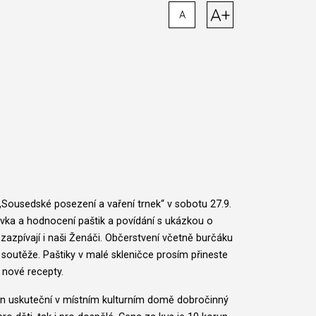
A+
A
Sousedské posezení a vaření trnek“ v sobotu 27.9.
vka a hodnocení paštik a povídání s ukázkou o
 zazpívají i naši Ženáči. Občerstvení včetně burčáku
soutěže. Paštiky v malé skleničce prosím přineste
 nové recepty.
in uskuteční v místním kulturním domě dobročinný