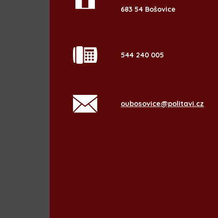
683 54 Bošovice
544 240 005
oubosovice@politavi.cz