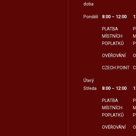
doba
Pondělí
8:00 – 12:00
1
PLATBA
P
MÍSTNÍCH
M
POPLATKŮ
P
OVĚŘOVÁNÍ
O
CZECH POINT
C
Úterý
Středa
8:00 – 12:00
1
PLATBA
P
MÍSTNÍCH
M
POPLATKŮ
P
OVĚŘOVÁNÍ
O