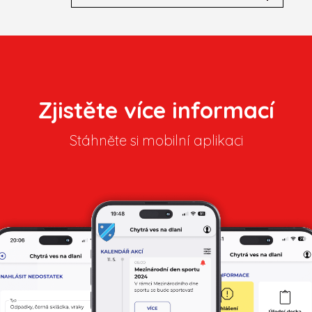
Zjistěte více informací
Stáhněte si mobilní aplikaci