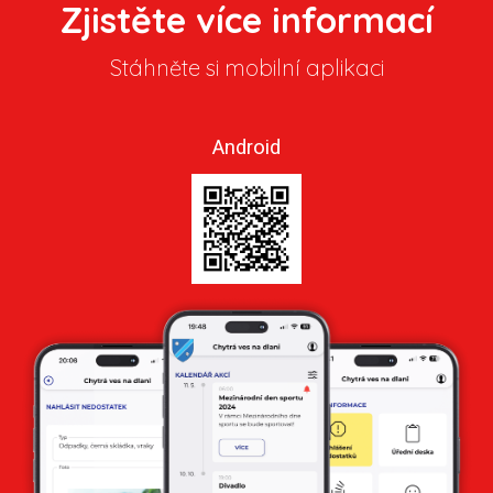
Zjistěte více informací
Stáhněte si mobilní aplikaci
Android