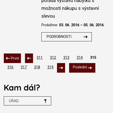
pořádá výstavu nábytku s
možností nákupu s výstavní
slevou
Proběhne:
03. 06. 2016 – 05. 06. 2016
PODROBNOSTI
311
312
313
314
315
První
316
317
318
319
Poslední
Kam dál?
ÚŘAD