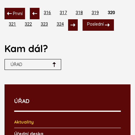
316
317
318
319
320
První
321
322
323
324
Poslední
Kam dál?
ÚŘAD
ÚŘAD
Aktuality
Úřední deska