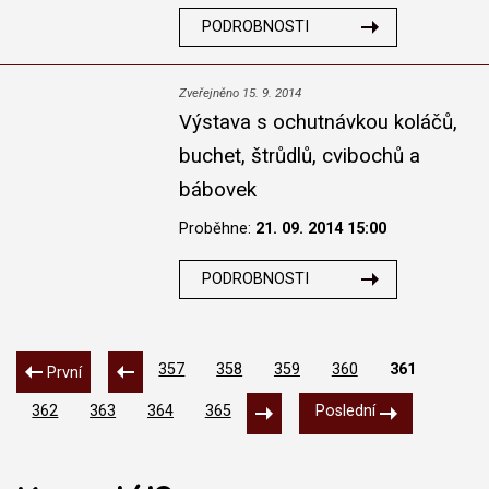
PODROBNOSTI
Zveřejněno 15. 9. 2014
Výstava s ochutnávkou koláčů,
buchet, štrůdlů, cvibochů a
bábovek
Proběhne:
21. 09. 2014 15:00
PODROBNOSTI
357
358
359
360
361
První
362
363
364
365
Poslední