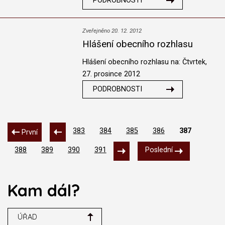
PODROBNOSTI
Zveřejněno 20. 12. 2012
Hlášení obecního rozhlasu
Hlášení obecního rozhlasu na: Čtvrtek,
27. prosince 2012
PODROBNOSTI
383
384
385
386
387
První
388
389
390
391
Poslední
Kam dál?
ÚŘAD