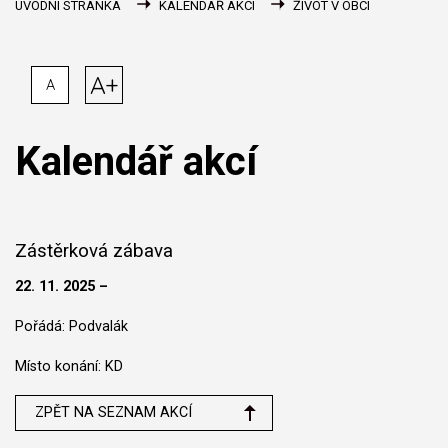
ÚVODNÍ STRÁNKA
KALENDÁŘ AKCÍ
ŽIVOT V OBCI
A+
A
Kalendář akcí
Zástěrková zábava
22. 11. 2025 –
Pořádá: Podvalák
Místo konání: KD
ZPĚT NA SEZNAM AKCÍ