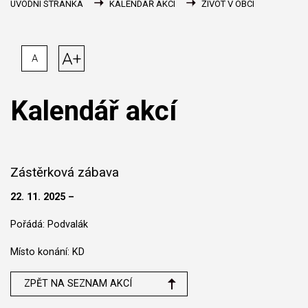
ÚVODNÍ STRÁNKA
KALENDÁŘ AKCÍ
ŽIVOT V OBCI
A+
A
Kalendář akcí
Zástěrková zábava
22. 11. 2025 –
Pořádá: Podvalák
Místo konání: KD
ZPĚT NA SEZNAM AKCÍ