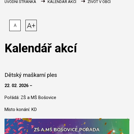
ÚVODNÍ STRÁNKA
KALENDÁŘ AKCÍ
ŽIVOT V OBCI
A+
A
Kalendář akcí
Dětský maškarní ples
22. 02. 2026 –
Pořádá: ZŠ a MŠ Bošovice
Místo konání: KD