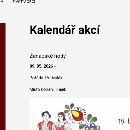
ŽIVOT V OBCI
Kalendář akcí
Ženáčské hody
09. 05. 2026 –
Pořádá: Podvalák
Místo konání: Hájek