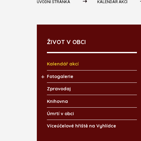
ÚVODNÍ STRÁNKA
KALENDÁŘ AKCÍ
ŽIVOT V OBCI
Kalendář akcí
Fotogalerie
Zpravodaj
Knihovna
Úmrtí v obci
Víceúčelové hřiště na Vyhlídce