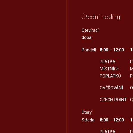
Úřední hodiny
Otevírací
doba
Pondělí
8:00 – 12:00
1
PLATBA
P
MÍSTNÍCH
M
POPLATKŮ
P
OVĚŘOVÁNÍ
O
CZECH POINT
C
Úterý
Středa
8:00 – 12:00
1
PLATBA
P