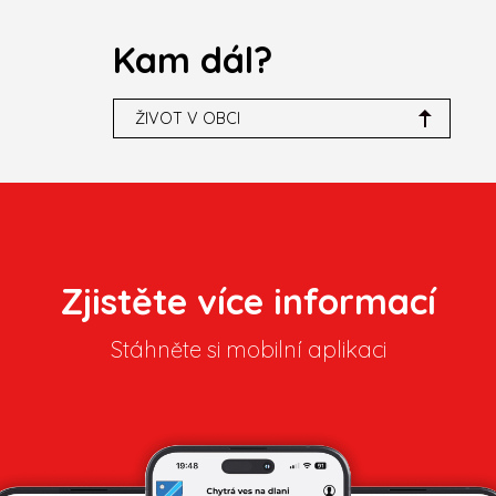
Kam dál?
ŽIVOT V OBCI
Zjistěte více informací
Stáhněte si mobilní aplikaci