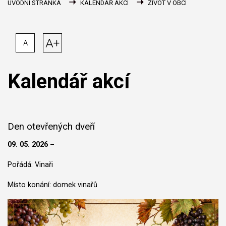
ÚVODNÍ STRÁNKA
KALENDÁŘ AKCÍ
ŽIVOT V OBCI
A+
A
Kalendář akcí
Den otevřených dveří
09. 05. 2026 –
Pořádá: Vinaři
Místo konání: domek vinařů