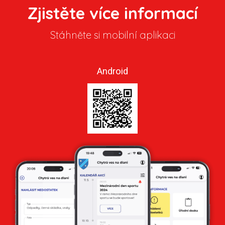
Zjistěte více informací
Stáhněte si mobilní aplikaci
Android