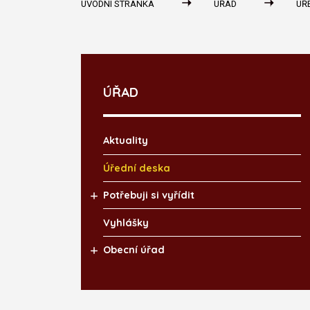
ÚVODNÍ STRÁNKA
ÚŘAD
ÚŘ
ÚŘAD
Aktuality
Úřední deska
Potřebuji si vyřídit
Vyhlášky
Obecní úřad