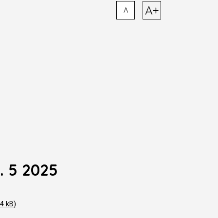
A+
A
. 5 2025
4 kB)