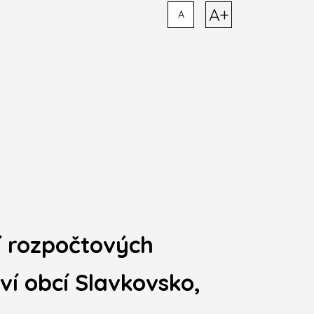
A+
A
í rozpočtových
í obcí Slavkovsko,