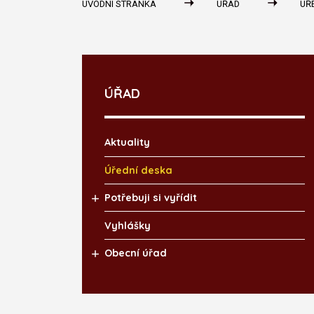
ÚVODNÍ STRÁNKA
ÚŘAD
ÚŘ
ÚŘAD
Aktuality
Úřední deska
Potřebuji si vyřídit
Vyhlášky
Obecní úřad