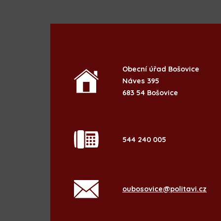
Obecní úřad Bošovice
Náves 395
683 54 Bošovice
544 240 005
oubosovice@politavi.cz