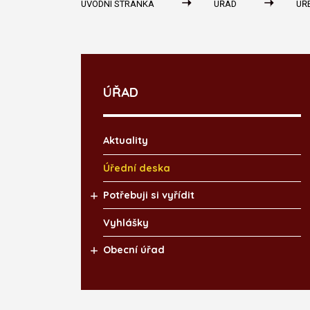
ÚVODNÍ STRÁNKA
ÚŘAD
ÚŘ
ÚŘAD
Aktuality
Úřední deska
Potřebuji si vyřídit
Vyhlášky
Obecní úřad