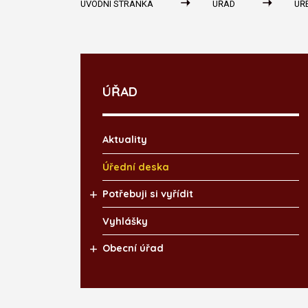
ÚVODNÍ STRÁNKA
ÚŘAD
ÚŘ
ÚŘAD
Aktuality
Úřední deska
Potřebuji si vyřídit
Vyhlášky
Obecní úřad