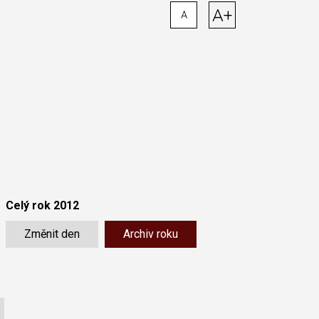
A+
A
Celý rok 2012
Změnit den
Archiv roku