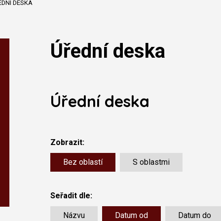
EDNÍ DESKA
Úřední deska
Úřední deska
Zobrazit:
Bez oblastí
S oblastmi
Seřadit dle:
Názvu
Datum od
Datum do