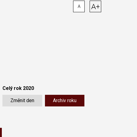
A+
A
Celý rok 2020
Změnit den
Archiv roku