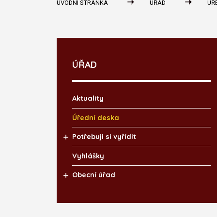
ÚVODNÍ STRÁNKA
ÚŘAD
ÚŘ
ÚŘAD
Aktuality
Úřední deska
Potřebuji si vyřídit
Vyhlášky
Obecní úřad