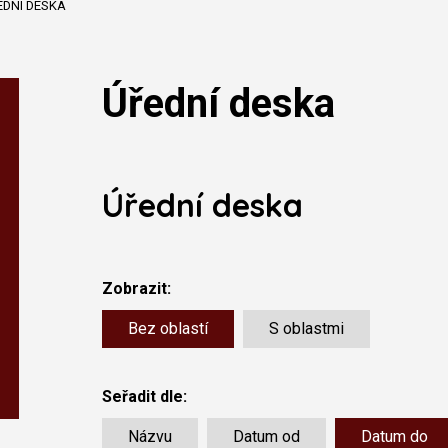
EDNÍ DESKA
Úřední deska
Úřední deska
Zobrazit:
Bez oblastí
S oblastmi
Seřadit dle:
Názvu
Datum od
Datum do