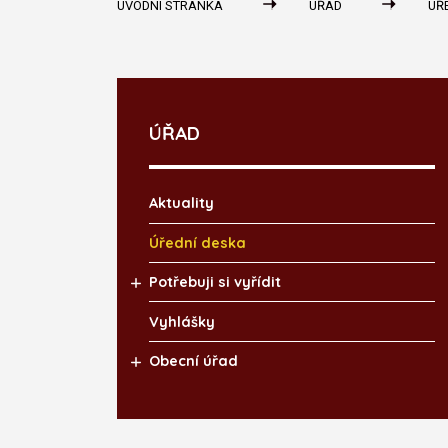
ÚVODNÍ STRÁNKA
ÚŘAD
ÚŘ
ÚŘAD
Aktuality
Úřední deska
Potřebuji si vyřídit
Vyhlášky
Obecní úřad