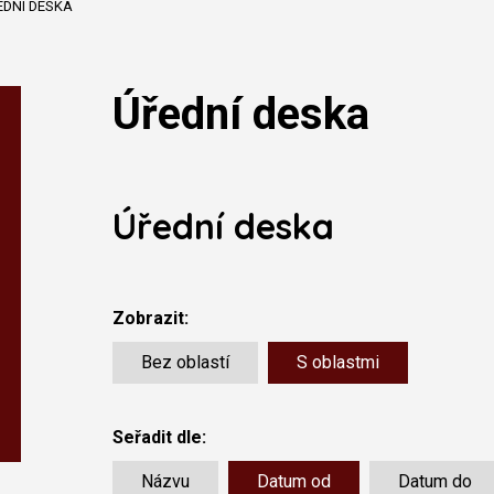
EDNÍ DESKA
Úřední deska
Úřední deska
Zobrazit:
Bez oblastí
S oblastmi
Seřadit dle:
Názvu
Datum od
Datum do