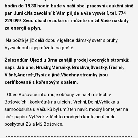
hodin do 18.30 hodin bude v naší obci pracovník aukční síně
pan Jurák.Na zavolání k Vám přijde a vše vysvětlí, tel. 774
229 099. Svou účastí v aukci si můžete snížít Vaše náklady
za energii a plyn.
Na poště je již delší dobu v igelitce dámský svetr s pruhy.
Vyzvednout si jej můžete na poště.
Železodům Újezd u Brna zahájil prodej ovocných stromků:
např. Jabloně, Hrušky,Meruňky, Broskve,Švestky,Třešně,
Višně,Angrešt,Rybíz a jiné.Všechny stromky jsou
cerifikované s kořenovým obalem.
Obec Bošovice informuje občany, že na 4 místech v
Bošovicích , konkrétně na ulicích : Vrchní, Dolní,Vyhlídka a
samoobsluha u Vašulků byl umístěn navíc modrý kontejner na
sběr papíru. Výtěžek z těchto modrých kontejnerů bude
poskytnut ZŠ a MŠ Bošovice.
----------------------------------------------------------------------------------