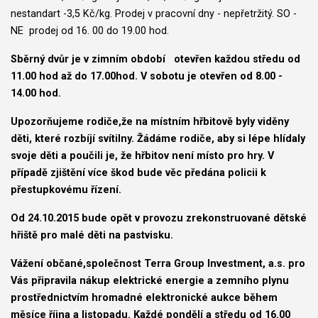
nestandart -3,5 Kč/kg. Prodej v pracovní dny - nepřetržitý. SO -
NE prodej od 16. 00 do 19.00 hod.
Sběrný dvůr je v zimním období otevřen každou středu od
11.00 hod až do 17.00hod. V sobotu je otevřen od 8.00 -
14.00 hod.
Upozorňujeme rodiče,že na místním hřbitově byly viděny
děti, které rozbíjí svítilny. Žádáme rodiče, aby si lépe hlídaly
svoje děti a poučili je, že hřbitov není místo pro hry. V
případě zjištění více škod bude věc předána policii k
přestupkovému řízení.
Od 24.10.2015 bude opět v provozu zrekonstruované dětské
hřiště pro malé děti na pastvisku.
Vážení občané,společnost Terra Group Investment, a.s. pro
Vás připravila nákup elektrické energie a zemního plynu
prostřednictvím hromadné elektronické aukce během
měsíce října a listopadu. Každé pondělí a středu od 16.
00