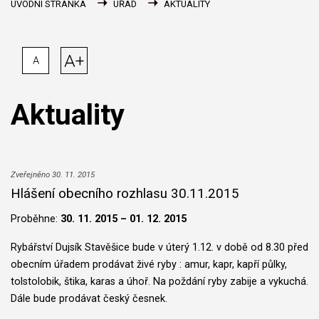
ÚVODNÍ STRÁNKA
ÚŘAD
AKTUALITY
A+
A
Aktuality
Zveřejněno 30. 11. 2015
Hlášení obecního rozhlasu 30.11.2015
Proběhne:
30. 11. 2015 – 01. 12. 2015
Rybářství Dujsík Stavěšice bude v úterý 1.12. v době od 8.30 před
obecním úřadem prodávat živé ryby : amur, kapr, kapří půlky,
tolstolobik, štika, karas a úhoř. Na poždání ryby zabije a vykuchá.
Dále bude prodávat český česnek.