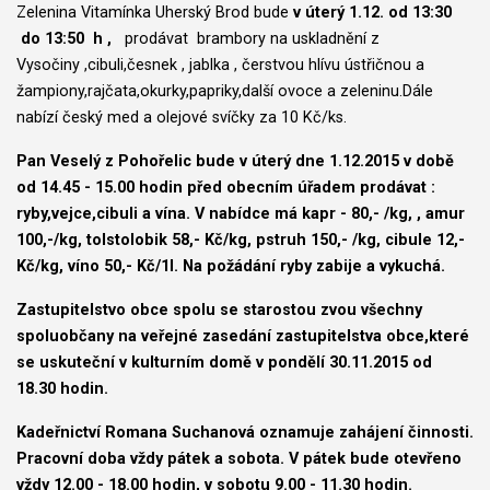
Zelenina Vitamínka Uherský Brod bude
v úterý 1.12. od 13:30
do 13:50 h ,
prodávat brambory na uskladnění z
Vysočiny ,cibuli,česnek , jablka , čerstvou hlívu ústřičnou a
žampiony,rajčata,okurky,papriky,další ovoce a zeleninu.Dále
nabízí český med a olejové svíčky za 10 Kč/ks.
Pan Veselý z Pohořelic bude v úterý dne 1.12.2015 v době
od 14.45 - 15.00 hodin před obecním úřadem prodávat :
ryby,vejce,cibuli a vína. V nabídce má kapr - 80,- /kg, , amur
100,-/kg, tolstolobik 58,- Kč/kg, pstruh 150,- /kg, cibule 12,-
Kč/kg, víno 50,- Kč/1l. Na požádání ryby zabije a vykuchá.
Zastupitelstvo obce spolu se starostou zvou všechny
spoluobčany na veřejné zasedání zastupitelstva obce,které
se uskuteční v kulturním domě v pondělí 30.11.2015 od
18.30 hodin.
Kadeřnictví Romana Suchanová oznamuje zahájení činnosti.
Pracovní doba vždy pátek a sobota. V pátek bude otevřeno
vždy 12.00 - 18.00 hodin, v sobotu 9.00 - 11.30 hodin.