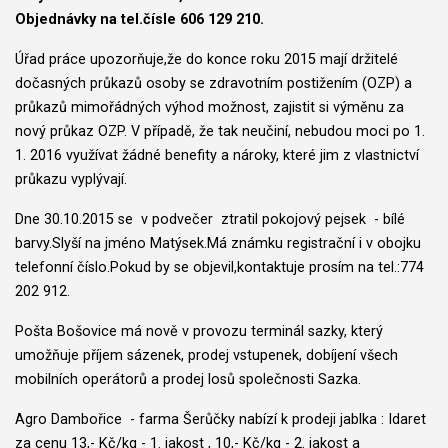
Objednávky na tel.čísle 606 129 210.
Úřad práce upozorňuje,že do konce roku 2015 mají držitelé
dočasných průkazů osoby se zdravotním postižením (OZP) a
průkazů mimořádných výhod možnost, zajistit si výměnu za
nový průkaz OZP. V případě, že tak neučiní, nebudou moci po 1.
1. 2016 využívat žádné benefity a nároky, které jim z vlastnictví
průkazu vyplývají.
Dne 30.10.2015 se v podvečer ztratil pokojový pejsek - bílé
barvy.Slyší na jméno Matýsek.Má známku registrační i v obojku
telefonní číslo.Pokud by se objevil,kontaktuje prosím na tel.:774
202 912.
Pošta Bošovice má nově v provozu terminál sazky, který
umožňuje příjem sázenek, prodej vstupenek, dobíjení všech
mobilních operátorů a prodej losů společnosti Sazka.
Agro Dambořice - farma Šerůčky nabízí k prodeji jablka : Idaret
za cenu 13,- Kč/kg - 1. jakost , 10,- Kč/kg - 2. jakost a