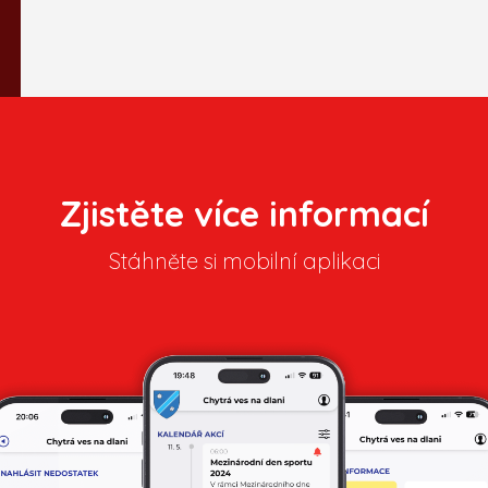
Zjistěte více informací
Stáhněte si mobilní aplikaci