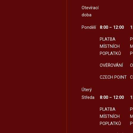
Otevírací
doba
Pondělí
8:00 – 12:00
1
PLATBA
P
MÍSTNÍCH
M
POPLATKŮ
P
OVĚŘOVÁNÍ
O
CZECH POINT
C
Úterý
Středa
8:00 – 12:00
1
PLATBA
P
MÍSTNÍCH
M
POPLATKŮ
P