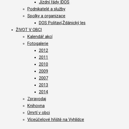
Jízdní řády IDOS
Podnikatelé a služby
Spolky a organizace
DOS Politaví,Ždánický les
ŽIVOT V OBCI
Kalendář akcí
Fotogalerie
2012
2011
2010
2009
2007
2013
2014
Zpravodaj
Knihovna
Úmrtí v obci
Víceúčelové hřiště na Vyhlídce