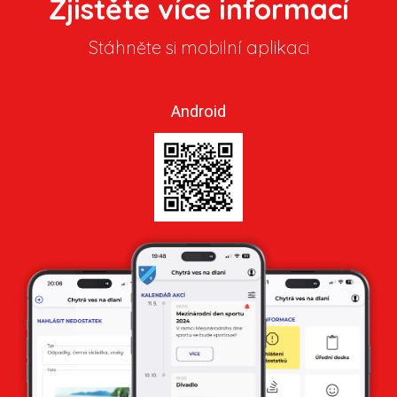
Zjistěte více informací
Stáhněte si mobilní aplikaci
Android