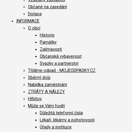
Občané na zasedání
Dotace
INFORMACE
O obci
Historie
Památky
Zajímavosti
Občanská vybavenost
Svazky a partnerství
Třídíme odpad - MOJEODPADKY.CZ
Sběrný dvůr
Nabídka zaměstnání
ZTRÁTY A NÁLEZY
Hřbitov
Může se Vám hodit
Důležitá telefonní čísla
Lékaři, lékárny a pohotovosti
Úřady a instituce