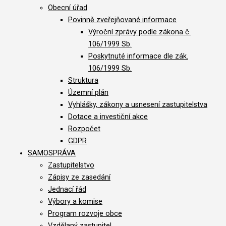
Obecní úřad
Povinně zveřejňované informace
Výroční zprávy podle zákona č.
106/1999 Sb.
Poskytnuté informace dle zák.
106/1999 Sb.
Struktura
Územní plán
Vyhlášky, zákony a usnesení zastupitelstva
Dotace a investiční akce
Rozpočet
GDPR
SAMOSPRÁVA
Zastupitelstvo
Zápisy ze zasedání
Jednací řád
Výbory a komise
Program rozvoje obce
Vzdělaný zastupitel