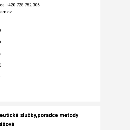
ice +420 728 752 306
nam.cz
0
0
o
0
0
0-10.00
eutické služby,poradce metody
yášová