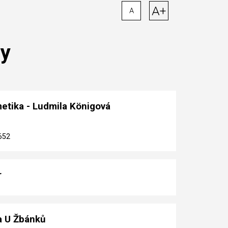
A+
A
by
metika - Ludmila Königová
652
r
a U Žbánků