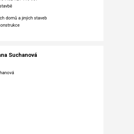
ýstavbě
ch domů a jiných staveb
onstrukce
mana Suchanová
chanová