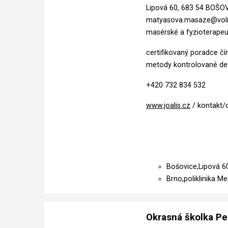
Lipová 60, 683 54 BOŠO
matyasova.masaze@vol
masérské a fyzioterapeu
certifikovaný poradce čí
metody kontrolované de
+420 732 834 532
www.joalis.cz
/ kontakt/c
Bošovice,Lipová 60 
Brno,poliklinika Me
Okrasná školka P