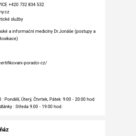
VICE +420 732 834 532
ny.cz
tické služby
nské a informační medicíny Dr.Jonáše (postupy a
toxikace)
ertifikovani-poradci-cz/
: Pondělí, Úterý, Čtvrtek, Pátek: 9:00 - 20:00 hod
dlánky : Středa 9.00 - 19.00 hod.
eňáz