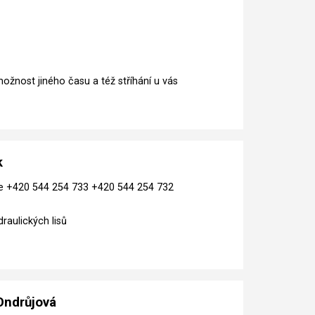
žnost jiného času a též stříhání u vás
k
ce +420 544 254 733 +420 544 254 732
draulických lisů
 Ondrůjová