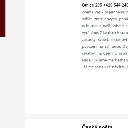
Otnice 205 +420 544 24
Zveme Vás k příjemnému po
výběr zmrzlinových pohá
ochutnat z naší bohaté n
vyrábíme. Z kvalitních sur
zákusky, svatební cukroví
posezení na zahrádce. Ob
/svatby, narozeniny, promo
Naše cukrárna má bezbariér
Těšíme se na Vaši návštěvu
Česká pošta