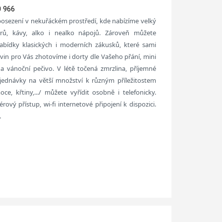
0 966
sezení v nekuřáckém prostředí, kde nabízíme velký
rů, kávy, alko i nealko nápojů. Zároveň můžete
abídky klasických i moderních zákusků, které sami
ovin pro Vás zhotovíme i dorty dle Vašeho přání, mini
 a vánoční pečivo. V létě točená zmrzlina, příjemné
jednávky na větší množství k různým příležitostem
ce, křtiny,.../ můžete vyřídit osobně i telefonicky.
ový přístup, wi-fi internetové připojení k dispozici.
.