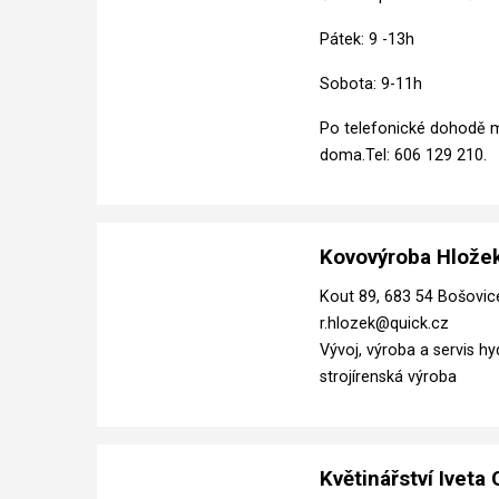
Pátek: 9 -13h
Sobota: 9-11h
Po telefonické dohodě mo
doma.
Tel: 606 129 210.
Kovovýroba Hlože
Kout 89, 683 54 Bošovi
r.hlozek@quick.cz
Vývoj, výroba a servis hy
strojírenská výroba
Květinářství Iveta