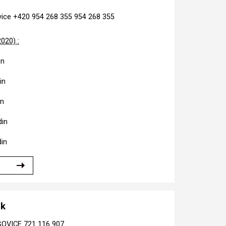
vice +420 954 268 355 954 268 355
020) :
in
in
in
din
in
ek
OŠOVICE 721 116 907