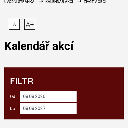
ÚVODNÍ STRÁNKA
KALENDÁŘ AKCÍ
ŽIVOT V OBCI
A+
A
Kalendář akcí
FILTR
Od
Do