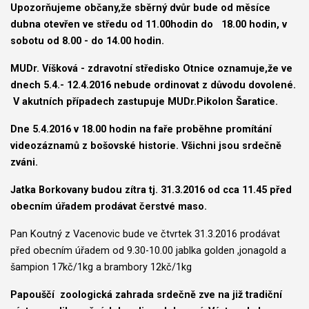
Upozorňujeme občany,že sběrný dvůr bude od měsíce
dubna otevřen ve středu od 11.00hodin do 18.00 hodin, v
sobotu od 8.00 - do 14.00 hodin.
MUDr. Víšková - zdravotní středisko Otnice oznamuje,že ve
dnech 5.4.- 12.4.2016 nebude ordinovat z důvodu dovolené.
V akutních případech zastupuje MUDr.Pikolon Šaratice.
Dne 5.4.2016 v 18.00 hodin na faře proběhne promítání
videozáznamů z bošovské historie. Všichni jsou srdečně
zváni.
Jatka Borkovany budou zítra tj. 31.3.2016 od cca 11.45 před
obecním úřadem prodávat čerstvé maso.
Pan Koutný z Vacenovic bude ve čtvrtek 31.3.2016 prodávat
před obecním úřadem od 9.30-10.00 jablka golden ,jonagold a
šampion 17kč/1kg a brambory 12kč/1kg
Papouščí zoologická zahrada srdečně zve na již tradiční