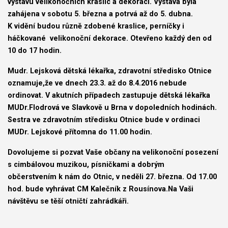
výstavu velikonočních kraslic a dekorací. Výstava byla
zahájena v sobotu 5. března a potrvá až do 5. dubna.
K vidění budou různě zdobené kraslice, perníčky i
háčkované velikonoční dekorace. Otevřeno každý den od
10 do 17 hodin.
Mudr. Lejsková dětská lékařka, zdravotní středisko Otnice
oznamuje,že ve dnech 23.3. až do 8.4.2016 nebude
ordinovat. V akutních případech zastupuje dětská lékařka
MUDr.Flodrová ve Slavkově u Brna v dopoledních hodinách.
Sestra ve zdravotním středisku Otnice bude v ordinaci
MUDr. Lejskové přítomna do 11.00 hodin.
Dovolujeme si pozvat Vaše občany na velikonoční posezení
s cimbálovou muzikou, písničkami a dobrým
občerstvením
k nám do Otnic, v neděli 27. března. Od 17.00
hod. bude vyhrávat CM Kalečník z Rousínova.
Na Vaši
návštěvu se těší otničtí zahrádkáři.