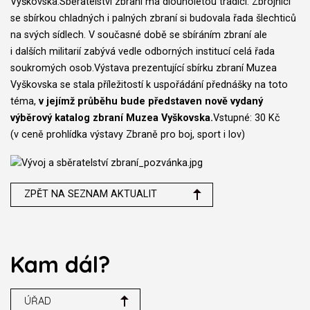
Vyškovska.Sběratelství zbraní má dlouholetou tradici. Zbrojnici
se sbírkou chladných i palných zbraní si budovala řada šlechticů
na svých sídlech. V současné době se sbíráním zbraní ale
i dalších militarií zabývá vedle odborných institucí celá řada
soukromých osob.Výstava prezentující sbírku zbraní Muzea
Vyškovska se stala příležitostí k uspořádání přednášky na toto
téma,
v jejímž průběhu bude představen nově vydaný
výběrový katalog zbraní Muzea Vyškovska.
Vstupné: 30 Kč
(v ceně prohlídka výstavy Zbraně pro boj, sport i lov)
ZPĚT NA SEZNAM AKTUALIT
Kam dál?
ÚŘAD