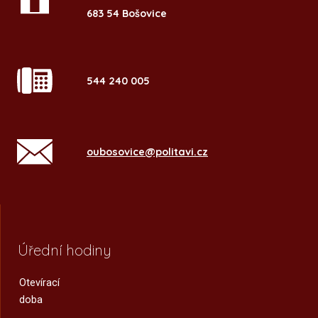
683 54 Bošovice
544 240 005
oubosovice@politavi.cz
Úřední hodiny
Otevírací
doba