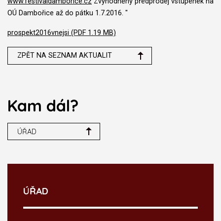
www.festivaldamborice.cz
Zvýhodněný předprodej vstupenek na
OÚ Dambořice až do pátku 1.7.2016. "
prospekt2016vnejsi (PDF 1.19 MB)
ZPĚT NA SEZNAM AKTUALIT
Kam dál?
ÚŘAD
ÚŘAD