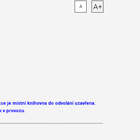
A+
A
e je místní knihovna do odvolání uzavřena.
k v provozu.
------------------------------------------------------------------