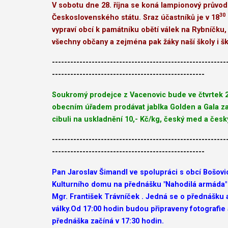
V sobotu dne 28. října se koná lampionový průvo
30
Československého státu.
Sraz účastníků je v 18
vypraví obcí k památníku obětí válek na Rybníčk
všechny občany a zejména pak žáky naší školy i šk
---------------------------------------------------------
--------------------------------------------------
Soukromý prodejce z Vacenovic bude ve čtvrtek 2
obecním úřadem prodávat jablka Golden a Gala za 
cibuli na uskladnění 10,- Kč/kg, český med a česk
---------------------------------------------------------
--------------------------------------------------
Pan Jaroslav Šimandl ve spolupráci s obcí Bošovi
Kulturního domu na přednášku "Nahodilá armáda" 
Mgr. František Trávníček . Jedná se o přednášku 
války.Od 17:00 hodin budou připraveny fotografie
přednáška začíná v 17:30 hodin.