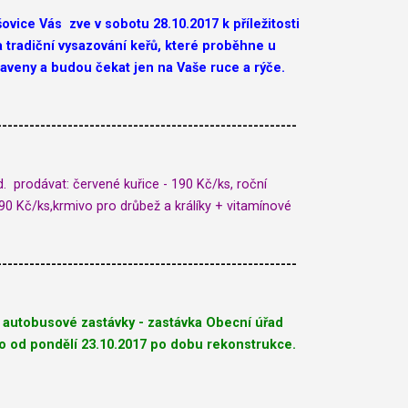
šovice Vás
zve v sobotu 28.10.2017
k příležitosti
tradiční vysazování keřů, které proběhne u
aveny a budou čekat jen na Vaše ruce a rýče.
-------------------------------------------------------
. prodávat: červené kuřice - 190 Kč/ks, roční
190 Kč/ks,krmivo pro drůbež a králíky + vitamínové
-------------------------------------------------------
autobusové zastávky - zastávka Obecní úřad
o od pondělí 23.10.2017 po dobu rekonstrukce.