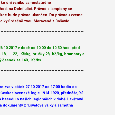
d ke dni vzniku samostatného
hod. na Dolní ulici. Průvod s lampiony se
u, kde bude průvod ukončen. Do průvodu zveme
olky.
Srdečně zvou Moravané z Bošovic.
-------------------------------------------------------
6.10.2017 v době od 10.00 do 10.30 hod. před
18,- - 22,- Kč/kg, hrušky 28,-Kč/kg, brambory a
ý česnek za 140,- Kč/ks.
-------------------------------------------------------
ce zve v pátek 27.10.2017 od 17:00 hodin do
Československé legie 1914-1920, přednášející
a besedu o našich legionářích v době 1.světové
 a dokumenty z 1.světové války a samotná