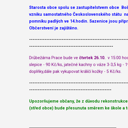
Starosta obce spolu se zastupitelstvem obce Bo
vzniku samostatného Československého státu na 
pomníku padlých ve 14.hodin. Sazenice jsou připr
Občerstvení je zajištěno.
---------------------------------------------------------
-------------------------------------------------
Drůbežárna Prace bude ve
čtvrtek 26.10.
v 15:00 hod
slepice - 90 Kč/ks, jatečné kachny o váze 3-3,5 kg - 
doplňky,dále pak vykupovat králičí kožky - 5 Kč/ks.
---------------------------------------------------------
------------------------------------------------
Upozorňujeme občany, že z důvodu rekonstrukce 
(střed obce) bude přesunuta směrem ke škole a t