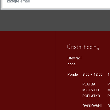
Úřední hodiny
Otevírací
doba
Pondělí
8:00 – 12:00
1
PLATBA
P
MÍSTNÍCH
M
POPLATKŮ
P
OVĚŘOVÁNÍ
O