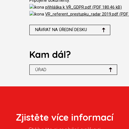
Připojené dokumenty:
přihláška k VŘ_GDPR.pdf (PDF 180.46 kB)
VR_referent_prestupku_radar 2019.pdf (PDF 
NÁVRAT NA ÚŘEDNÍ DESKU
Kam dál?
ÚŘAD
Zjistěte více informací