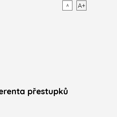
A+
A
ferenta přestupků