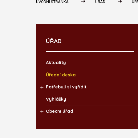
ÚVODNÍ STRÁNKA
ÚŘAD
ÚŘ
ÚŘAD
Aktuality
Úřední deska
Potřebuji si vyřídit
Vyhlášky
Obecní úřad