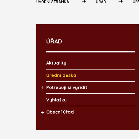
ÚVODNÍ STRÁNKA
ÚŘAD
ÚŘ
ÚŘAD
Aktuality
Úřední deska
Potřebuji si vyřídit
Vyhlášky
Obecní úřad