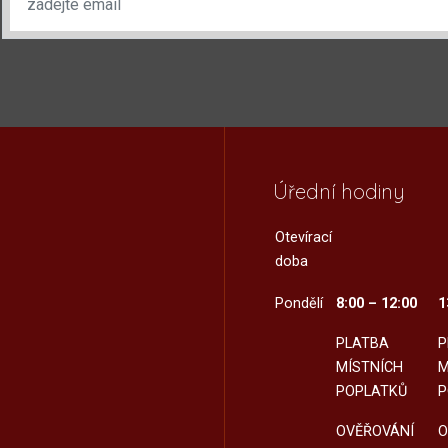
Úřední hodiny
Otevírací
doba
Pondělí
8:00 – 12:00
1
PLATBA
P
MÍSTNÍCH
M
POPLATKŮ
P
OVĚŘOVÁNÍ
O