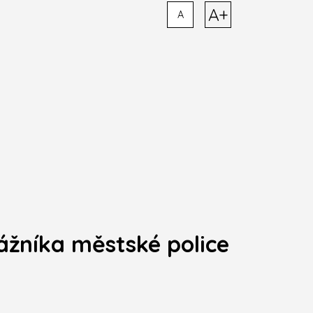
A+
A
ážníka městské police