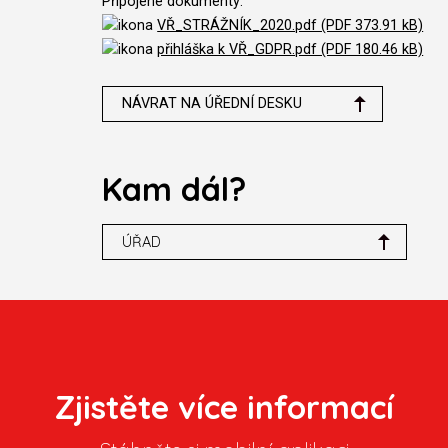
Připojené dokumenty:
VŘ_STRÁŽNÍK_2020.pdf (PDF 373.91 kB)
přihláška k VŘ_GDPR.pdf (PDF 180.46 kB)
NÁVRAT NA ÚŘEDNÍ DESKU
Kam dál?
ÚŘAD
Zjistěte více informací