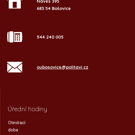
Náves 395
683 54 Bošovice
544 240 005
oubosovice@politavi.cz
Úřední hodiny
Otevírací
doba