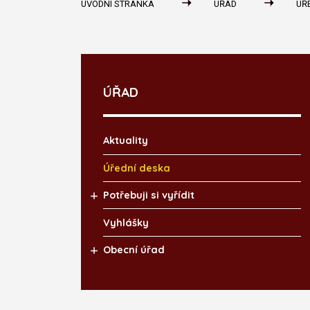
ÚVODNÍ STRÁNKA
ÚŘAD
ÚŘ
ÚŘAD
Aktuality
Úřední deska
Potřebuji si vyřídit
Vyhlášky
Obecní úřad