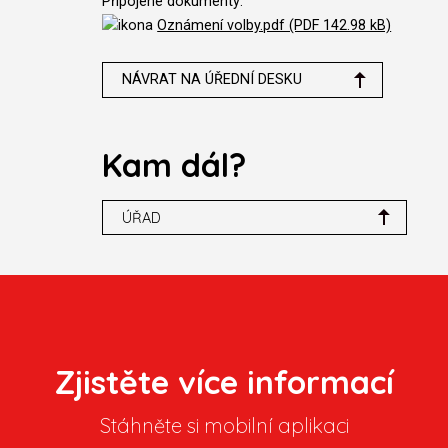
Připojené dokumenty:
Oznámení volby.pdf (PDF 142.98 kB)
NÁVRAT NA ÚŘEDNÍ DESKU
Kam dál?
ÚŘAD
Zjistěte více informací
Stáhněte si mobilní aplikaci