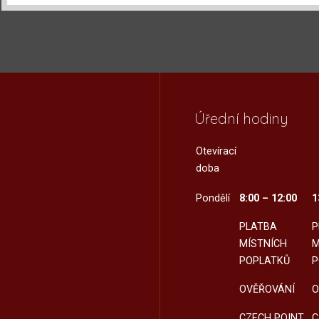
Úřední hodiny
Otevírací
doba
Pondělí
8:00 – 12:00
1
PLATBA
P
MÍSTNÍCH
M
POPLATKŮ
P
OVĚŘOVÁNÍ
O
CZECH POINT
C