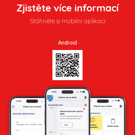
Zjistěte více informací
Stáhněte si mobilní aplikaci
Android