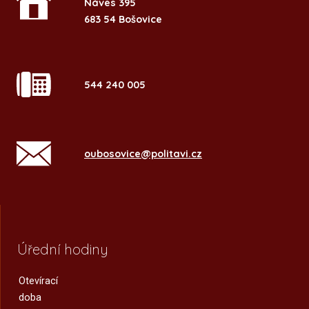
Náves 395
683 54 Bošovice
544 240 005
oubosovice@politavi.cz
Úřední hodiny
Otevírací
doba