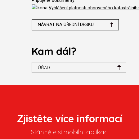
Připojené dokumenty:
Vyhlášení platnosti obnoveného katastrálníh
NÁVRAT NA ÚŘEDNÍ DESKU
Kam dál?
ÚŘAD
Zjistěte více informací
Stáhněte si mobilní aplikaci