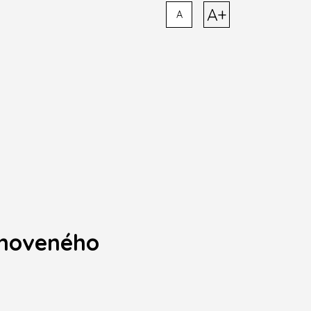
A+
A
bnoveného