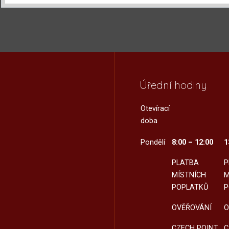
Úřední hodiny
Otevírací
doba
Pondělí
8:00 – 12:00
1
PLATBA
P
MÍSTNÍCH
M
POPLATKŮ
P
OVĚŘOVÁNÍ
O
CZECH POINT
C