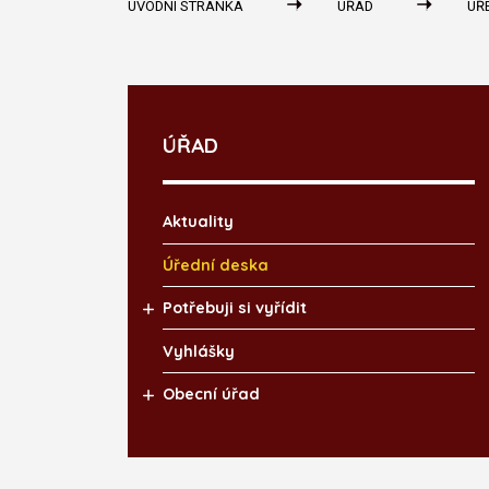
ÚVODNÍ STRÁNKA
ÚŘAD
ÚŘ
ÚŘAD
Aktuality
Úřední deska
Potřebuji si vyřídit
Vyhlášky
Obecní úřad