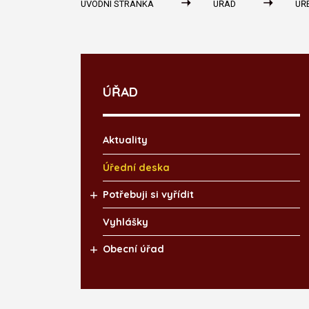
ÚVODNÍ STRÁNKA
ÚŘAD
ÚŘ
ÚŘAD
Aktuality
Úřední deska
Potřebuji si vyřídit
Vyhlášky
Obecní úřad