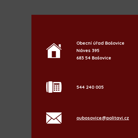
Obecní úřad Bošovice
Náves 395
683 54 Bošovice
544 240 005
oubosovice@politavi.cz