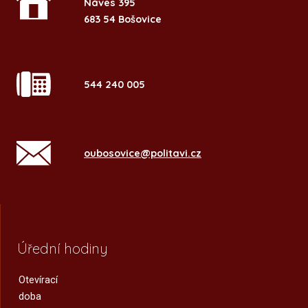
Náves 395
683 54 Bošovice
544 240 005
oubosovice@politavi.cz
Úřední hodiny
Otevírací
doba