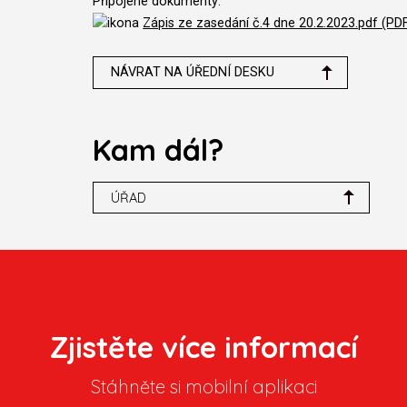
Připojené dokumenty:
Zápis ze zasedání č.4 dne 20.2.2023.pdf (PD
NÁVRAT NA ÚŘEDNÍ DESKU
Kam dál?
ÚŘAD
Zjistěte více informací
Stáhněte si mobilní aplikaci