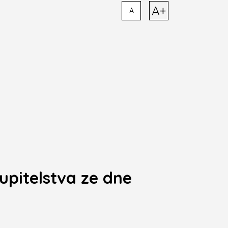
A+
A
upitelstva ze dne