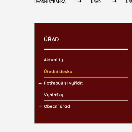
ÚVODNÍ STRÁNKA
ÚŘAD
ÚŘ
ÚŘAD
Aktuality
Úřední deska
Potřebuji si vyřídit
Vyhlášky
Obecní úřad