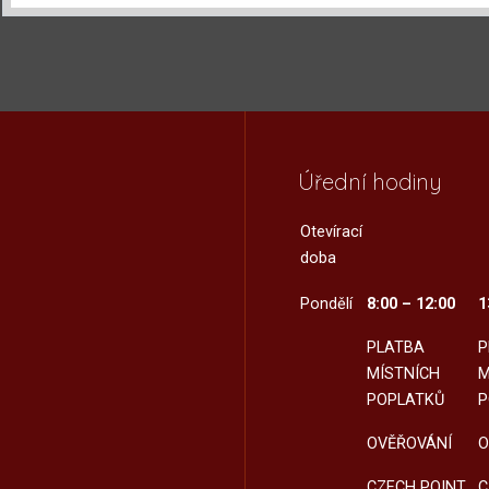
Úřední hodiny
Otevírací
doba
Pondělí
8:00 – 12:00
1
PLATBA
P
MÍSTNÍCH
M
POPLATKŮ
P
OVĚŘOVÁNÍ
O
CZECH POINT
C