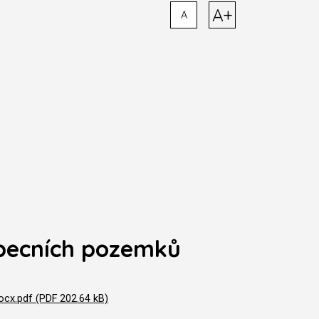
A+
A
becních pozemků
cx.pdf (PDF 202.64 kB)