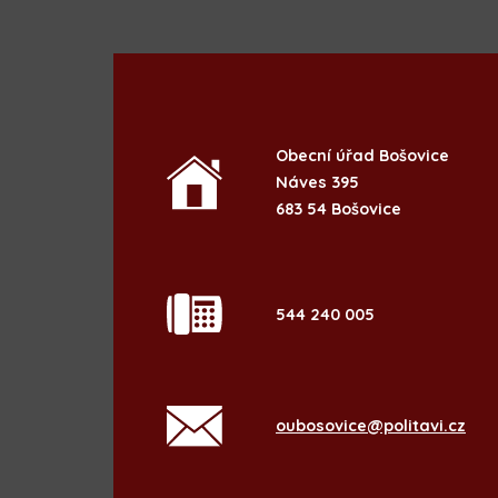
Obecní úřad Bošovice
Náves 395
683 54 Bošovice
544 240 005
oubosovice@politavi.cz