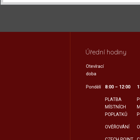
Úřední hodiny
Otevírací
doba
Pondělí
8:00 – 12:00
1
PLATBA
P
MÍSTNÍCH
M
POPLATKŮ
P
OVĚŘOVÁNÍ
O
CZECH POINT
C