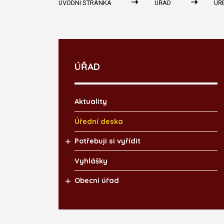
ÚVODNÍ STRÁNKA
ÚŘAD
ÚŘ
ÚŘAD
Aktuality
Úřední deska
Potřebuji si vyřídit
Vyhlášky
Obecní úřad