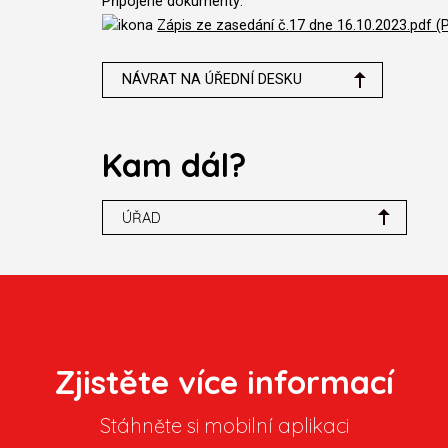
Připojené dokumenty:
Zápis ze zasedání č.17 dne 16.10.2023.pdf (
NÁVRAT NA ÚŘEDNÍ DESKU
Kam dál?
ÚŘAD
Zjistěte více informací
Stáhněte si mobilní aplikaci