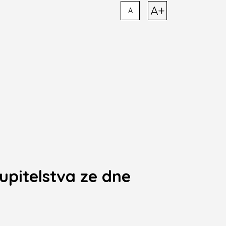
A+
A
upitelstva ze dne