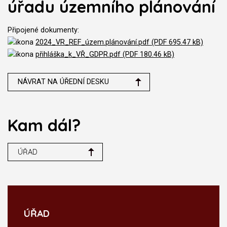
úřadu územního plánování
Připojené dokumenty:
2024_VR_REF_územ.plánování.pdf (PDF 695.47 kB)
přihláška_k_VŘ_GDPR.pdf (PDF 180.46 kB)
NÁVRAT NA ÚŘEDNÍ DESKU
Kam dál?
ÚŘAD
ÚŘAD