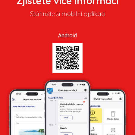
Zjistěte více informací
Stáhněte si mobilní aplikaci
Android