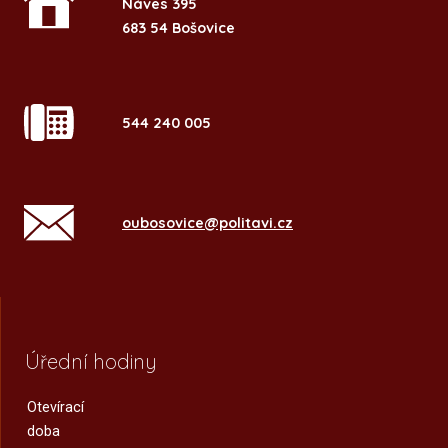
Náves 395
683 54 Bošovice
544 240 005
oubosovice@politavi.cz
Úřední hodiny
Otevírací
doba