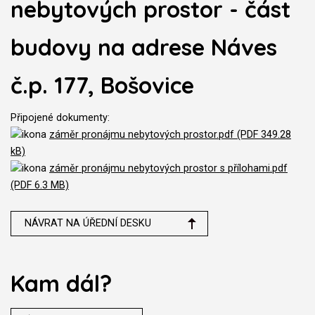
nebytových prostor - část
budovy na adrese Náves
č.p. 177, Bošovice
Připojené dokumenty:
záměr pronájmu nebytových prostor.pdf (PDF 349.28
kB)
záměr pronájmu nebytových prostor s přílohami.pdf
(PDF 6.3 MB)
NÁVRAT NA ÚŘEDNÍ DESKU
Kam dál?