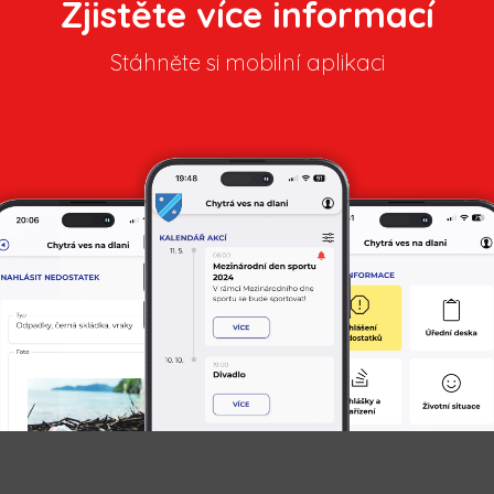
Zjistěte více informací
Stáhněte si mobilní aplikaci