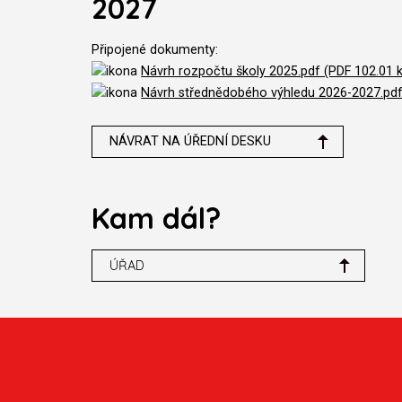
2027
Připojené dokumenty:
Návrh rozpočtu školy 2025.pdf (PDF 102.01 
Návrh střednědobého výhledu 2026-2027.pdf
NÁVRAT NA ÚŘEDNÍ DESKU
Kam dál?
ÚŘAD