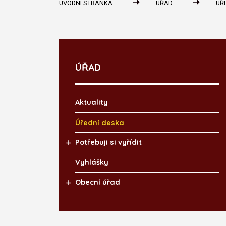
ÚVODNÍ STRÁNKA
ÚŘAD
ÚŘ
ÚŘAD
Aktuality
Úřední deska
Potřebuji si vyřídit
Vyhlášky
Obecní úřad