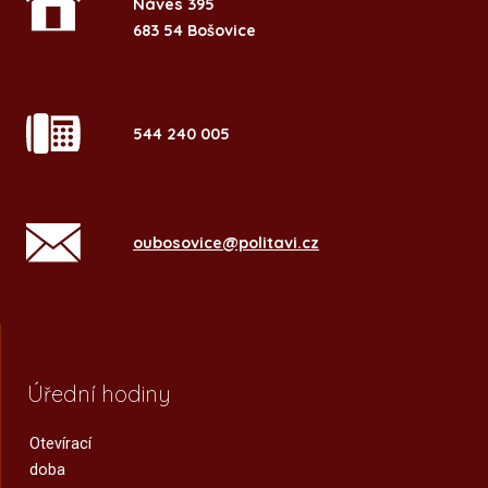
Náves 395
683 54 Bošovice
544 240 005
oubosovice@politavi.cz
Úřední hodiny
Otevírací
doba