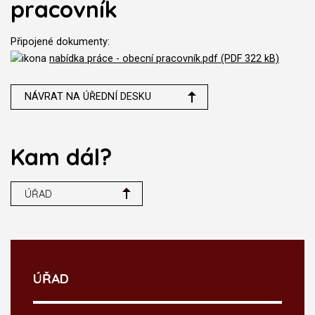
pracovník
Připojené dokumenty:
nabídka práce - obecní pracovník.pdf (PDF 322 kB)
NÁVRAT NA ÚŘEDNÍ DESKU
Kam dál?
ÚŘAD
ÚŘAD