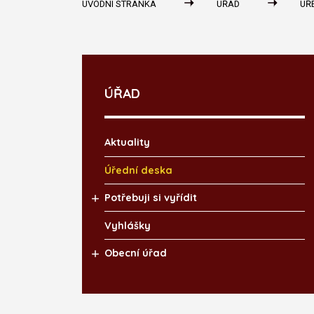
ÚVODNÍ STRÁNKA
ÚŘAD
ÚŘ
ÚŘAD
Aktuality
Úřední deska
Potřebuji si vyřídit
Vyhlášky
Obecní úřad