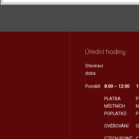
Úřední hodiny
Otevírací
doba
Pondělí
8:00 – 12:00
1
PLATBA
P
MÍSTNÍCH
M
POPLATKŮ
P
OVĚŘOVÁNÍ
O
CZECH POINT
C