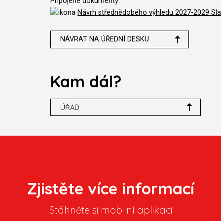
Připojené dokumenty:
Návrh střednědobého výhledu 2027-2029 Slavk
NÁVRAT NA ÚŘEDNÍ DESKU
Kam dál?
ÚŘAD
Zjistěte více informací
Stáhněte si mobilní aplikaci